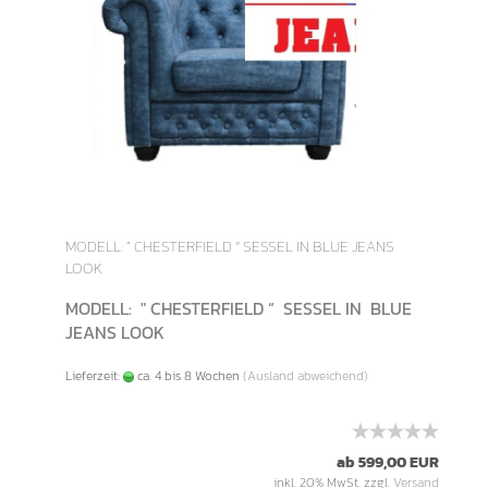
MODELL: " CHESTERFIELD “ SESSEL IN BLUE JEANS
LOOK
MODELL: " CHESTERFIELD “ SESSEL IN BLUE
JEANS LOOK
Lieferzeit:
ca. 4 bis 8 Wochen
(Ausland abweichend)
ab 599,00 EUR
inkl. 20% MwSt. zzgl.
Versand