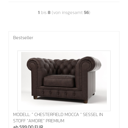
1
bis
8
(von insgesamt
56
)
Bestseller
MODELL: " CHESTERFIELD MOCCA " SESSEL IN
STOFF "AMORE" PREMIUM
ab 599,00 EUR