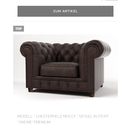
ZUM ARTIKEL
TOP
MODELL: " CHESTERFIELD MOCCA " SESSEL IN STOFF
"AMORE" PREMIUM