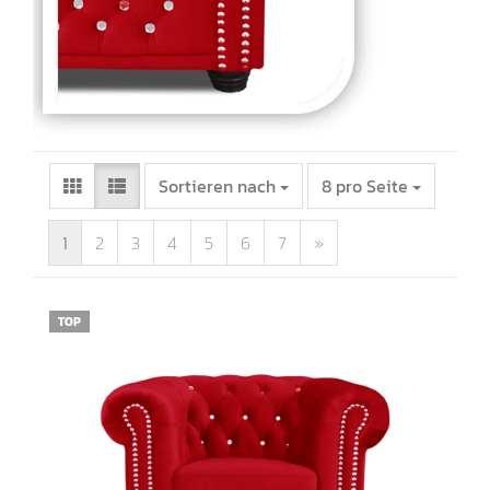
Sortieren nach
8 pro Seite
1
2
3
4
5
6
7
»
TOP