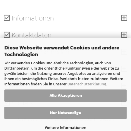
Informationen
Kontaktdaten
Diese Webseite verwendet Cookies und andere
Zahlungsmethoden
Technologien
Wir verwenden Cookies und ähnliche Technologien, auch von
Versand
Drittanbietern, um die ordentliche Funktionsweise der Website zu
gewährleisten, die Nutzung unseres Angebotes zu analysieren und
Ihnen ein bestmögliches Einkaufserlebnis bieten zu können. Weitere
Ihre persönliche Seite
Informationen finden Sie in unserer
Datenschutzerklärung
.
Alle Akzeptieren
Socials
Nur Notwendige
Alle Preise sind inkl. MwSt., zzgl.
Versandkosten
|
Impressum
Cookie Einstellungen
Weitere Informationen