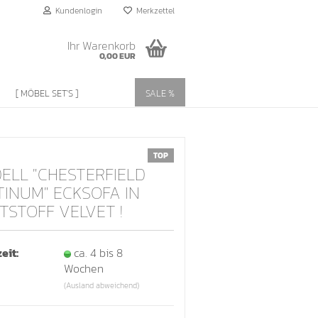
Kundenlogin
Merkzettel
Ihr Warenkorb
0,00 EUR
[ MÖBEL SET'S ]
SALE %
TOP
ELL "CHESTERFIELD
TINUM" ECKSOFA IN
TSTOFF VELVET !
?
eit:
ca. 4 bis 8
Wochen
(Ausland abweichend)