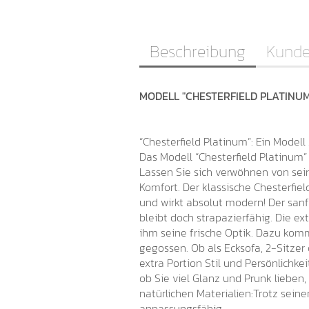
Beschreibung
Kunde
MODELL "CHESTERFIELD PLATINUM"
“Chesterfield Platinum”: Ein Mode
Das Modell “Chesterfield Platinum”
Lassen Sie sich verwöhnen von sei
Komfort. Der klassische Chesterfi
und wirkt absolut modern! Der sanf
bleibt doch strapazierfähig. Die e
ihm seine frische Optik. Dazu kom
gegossen. Ob als Ecksofa, 2-Sitzer
extra Portion Stil und Persönlichkei
ob Sie viel Glanz und Prunk lieben,
natürlichen Materialien:Trotz seiner
anpassungsfähig.