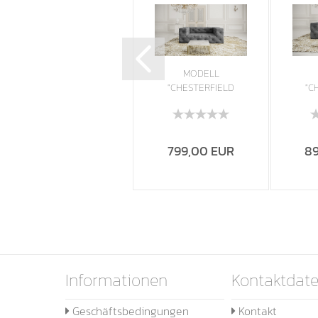
Modell "
MODELL
CHESTERFIELD"
"CHESTERFIELD
"C
3 - SITZER
PLATINUM" 2
P
ECKSOFA...
SITZER SOFA...
SI
ab 1.099,00 EUR
799,00 EUR
8
Informationen
Kontaktdat
Geschäftsbedingungen
Kontakt