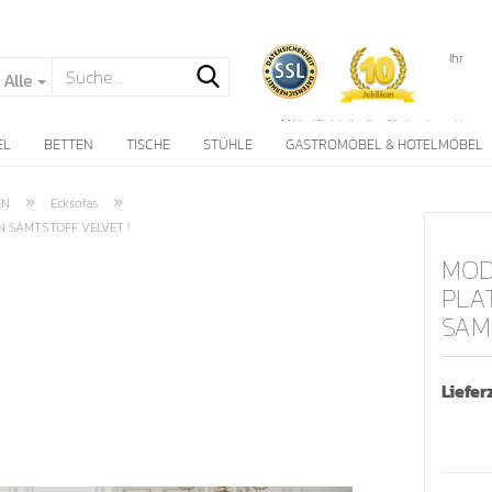
Ihr
Alle
Möbelfachhändler für hochwertige
Wohnlandschaften
EL
BETTEN
TISCHE
STÜHLE
GASTROMÖBEL & HOTELMÖBEL
seit über 10 Jahren !
»
»
EN
Ecksofas
N SAMTSTOFF VELVET !
MOD
PLA
SAM
Konto erstellen
Passwort vergessen
Lieferz