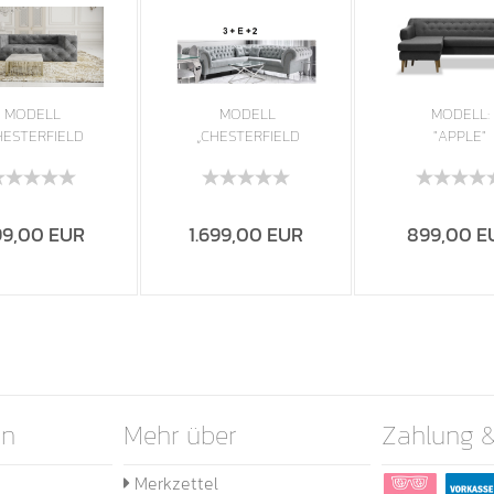
MODELL
MODELL
MODELL:
HESTERFIELD
„CHESTERFIELD
"APPLE"
LATINUM" 3
KNIGHTSBRIDGE“
ECKSOFA I
TZER SOFA...
ECKSOFA...
SAMTSTOFF
VELOURS..
99,00 EUR
1.699,00 EUR
899,00 E
en
Mehr über
Zahlung 
Merkzettel