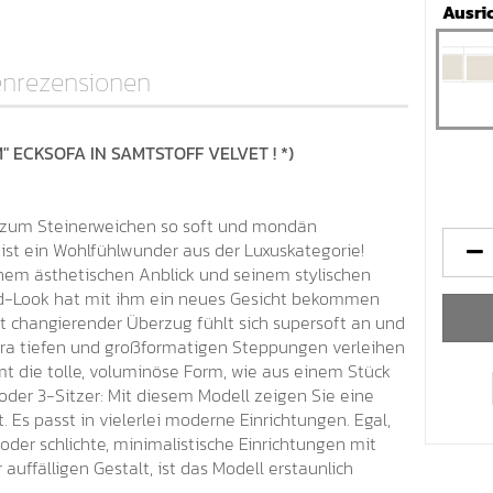
Ausri
nrezensionen
 ECKSOFA IN SAMTSTOFF VELVET ! *)
ll zum Steinerweichen so soft und mondän
 ist ein Wohlfühlwunder aus der Luxuskategorie!
nem ästhetischen Anblick und seinem stylischen
eld-Look hat mit ihm ein neues Gesicht bekommen
t changierender Überzug fühlt sich supersoft an und
xtra tiefen und großformatigen Steppungen verleihen
mt die tolle, voluminöse Form, wie aus einem Stück
 oder 3-Sitzer: Mit diesem Modell zeigen Sie eine
t. Es passt in vielerlei moderne Einrichtungen. Egal,
 oder schlichte, minimalistische Einrichtungen mit
 auffälligen Gestalt, ist das Modell erstaunlich