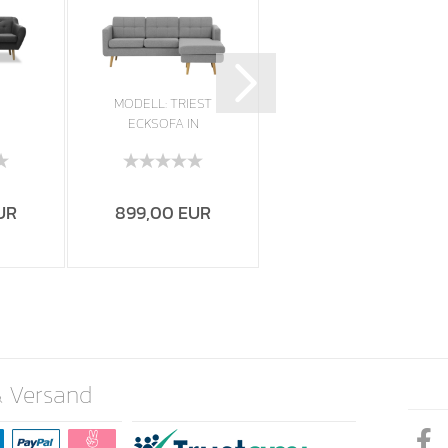
MODELL: TRIEST
MODELL
ECKSOFA IN
„CHESTERFIELD
N
SAMTSTOFF „
MANCHESTER“
 „
VELOURS...
ECKSOFA...
.
UR
899,00 EUR
1.699,00 EUR
& Versand