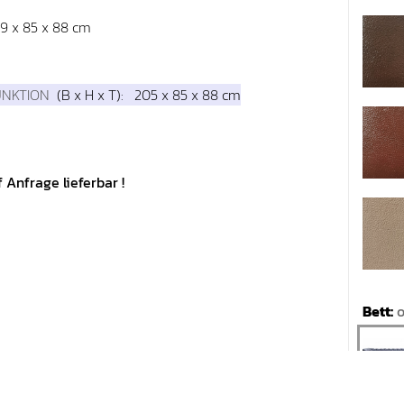
49 x 85 x 88 cm
UNKTION
(B x H x T): 205 x 85 x 88 cm
 Anfrage lieferbar !
Bett:
o