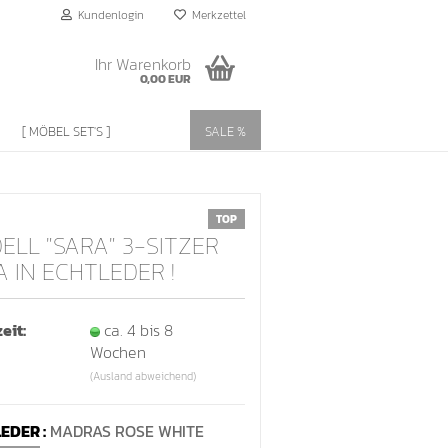
Kundenlogin
Merkzettel
Ihr Warenkorb
0,00 EUR
[ MÖBEL SET'S ]
SALE %
TOP
ELL "SARA" 3-SITZER
A IN ECHTLEDER !
eit:
ca. 4 bis 8
?
Wochen
(Ausland abweichend)
EDER :
MADRAS ROSE WHITE