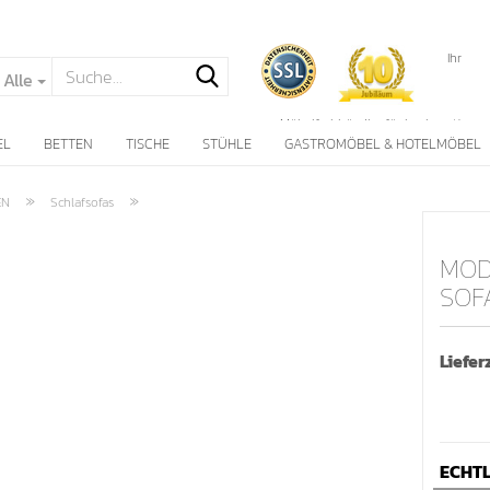
Ihr
Alle
Möbelfachhändler für hochwertige
Wohnlandschaften
EL
BETTEN
TISCHE
STÜHLE
GASTROMÖBEL & HOTELMÖBEL
seit über 10 Jahren !
»
»
EN
Schlafsofas
MOD
SOF
Konto erstellen
Lieferz
Passwort vergessen
ECHTL