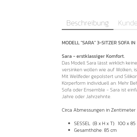
Beschreibung
Kunde
MODELL "SARA" 3-SITZER SOFA IN 
Sara - erstklassiger Komfort.
Das Modell Sara lässt wirklich kei
versinken wollen wie auf Wolken, is
Mit Wellfeder gepolstert und Siliko
Körperform individuell an: Mehr Be
Sofa oder Ensemble - Sara ist einf
Jahre oder Jahrzehnte.
Circa Abmessungen in Zentimeter 
SESSEL (B x H x T): 100 x 85
Gesamthöhe: 85 cm