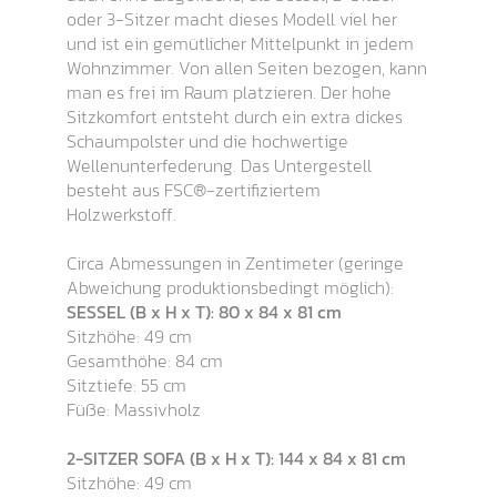
oder 3-Sitzer macht dieses Modell viel her
und ist ein gemütlicher Mittelpunkt in jedem
Wohnzimmer. Von allen Seiten bezogen, kann
man es frei im Raum platzieren. Der hohe
Sitzkomfort entsteht durch ein extra dickes
Schaumpolster und die hochwertige
Wellenunterfederung. Das Untergestell
besteht aus FSC®-zertifiziertem
Holzwerkstoff.
Circa Abmessungen in Zentimeter (geringe
Abweichung produktionsbedingt möglich):
SESSEL (B x H x T): 80 x 84 x 81 cm
Sitzhöhe: 49 cm
Gesamthöhe: 84 cm
Sitztiefe: 55 cm
Füße: Massivholz
2-SITZER SOFA (B x H x T): 144 x 84 x 81 cm
Sitzhöhe: 49 cm