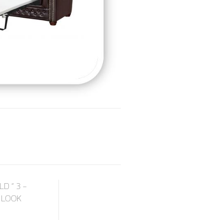
D “ 3 -
R LOOK