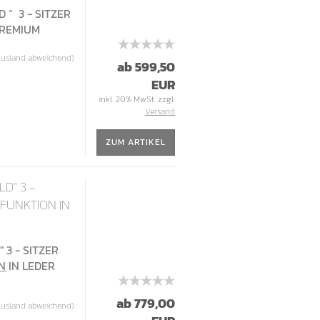
 “ 3 - SITZER
PREMIUM
Ausland abweichend)
ab 599,50
EUR
inkl. 20% MwSt. zzgl.
Versand
ZUM ARTIKEL
LD" 3 -
TFUNKTION IN
 3 - SITZER
N
IN LEDER
ab 779,00
Ausland abweichend)