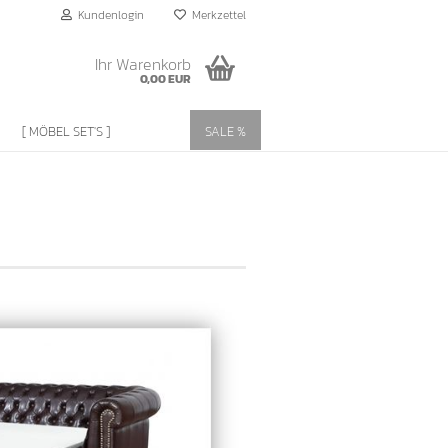
Kundenlogin
Merkzettel
Ihr Warenkorb
0,00 EUR
[ MÖBEL SET'S ]
SALE %
?