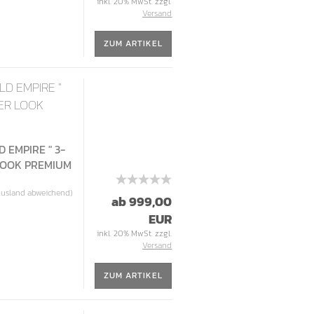
inkl. 20% MwSt. zzgl.
Versand
ZUM ARTIKEL
LD EMPIRE "
DER LOOK
 EMPIRE " 3-
 LOOK PREMIUM
Ausland abweichend)
ab 999,00
EUR
inkl. 20% MwSt. zzgl.
Versand
ZUM ARTIKEL