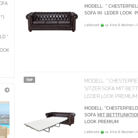
SOFA
MODELL: " CHESTERFIELD
SOFA IN LEDER LOOK 
*)
Lieferzeit:
ca. 4 bis 8 Wochen
(
LD “
LOOK
MODELL: " CHESTERFIE
TOP
SITZER SOFA MIT BET
LEDER LOOK PREMIUM
MODELL: "CHESTERFIELD"
SOFA
MIT BETTFUNKTIO
LOOK PREMIUM
Lieferzeit:
ca. 4 bis 8 Wochen
(