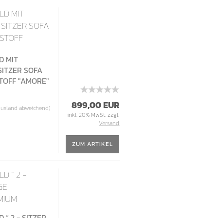
LD MIT
- SITZER SOFA
 STOFF
D MIT
 SITZER SOFA
STOFF "AMORE"
899,00 EUR
Ausland abweichend)
inkl. 20% MwSt. zzgl.
Versand
ZUM ARTIKEL
D “ 2 -
GE
MIUM
 “ 2 - SITZER