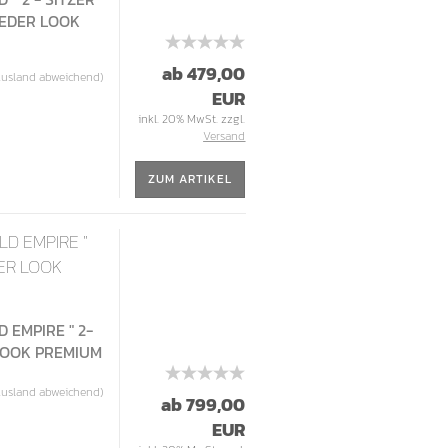
LEDER LOOK
ab 479,00
Ausland abweichend)
EUR
inkl. 20% MwSt. zzgl.
Versand
ZUM ARTIKEL
LD EMPIRE "
DER LOOK
 EMPIRE " 2-
 LOOK PREMIUM
Ausland abweichend)
ab 799,00
EUR