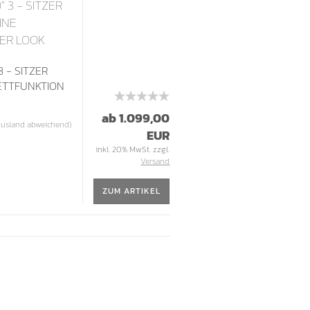
" 3 - SITZER
HNE
DER LOOK
3 - SITZER
ETTFUNKTION
M
ab 1.099,00
Ausland abweichend)
EUR
inkl. 20% MwSt. zzgl.
Versand
ZUM ARTIKEL