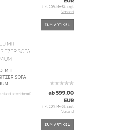
EUR
inkl. 20% MwSt. zzgl.
Versand
ZUM ARTIKEL
LD MIT
- SITZER SOFA
EMIUM
LD
MIT
 SITZER SOFA
MIUM
ab 599,00
Ausland abweichend)
EUR
inkl. 20% MwSt. zzgl.
Versand
ZUM ARTIKEL