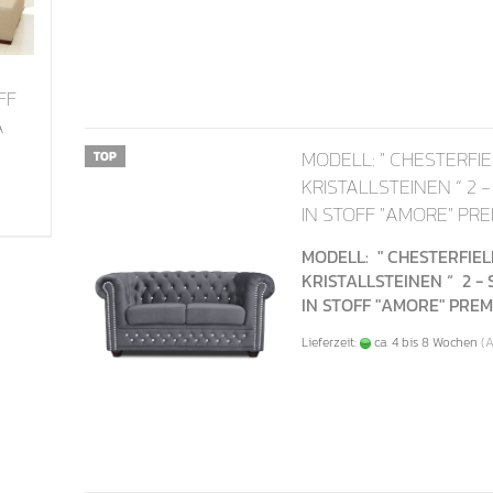
FF
A
MODELL: " CHESTERFIE
TOP
KRISTALLSTEINEN “ 2 
IN STOFF "AMORE" PR
MODELL: " CHESTERFIE
KRISTALLSTEINEN
“
2 -
IN STOFF "AMORE" PRE
Lieferzeit:
ca. 4 bis 8 Wochen
(