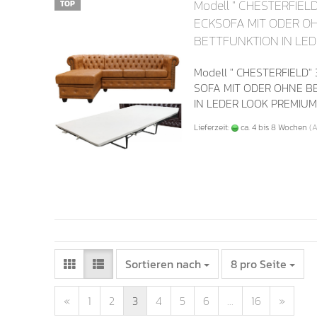
Modell " CHESTERFIELD
TOP
ECKSOFA MIT ODER O
BETTFUNKTION IN LE
PREMIUM
Modell " CHESTERFIELD" 
SOFA MIT ODER OHNE B
IN LEDER LOOK PREMIU
Lieferzeit:
ca. 4 bis 8 Wochen
(
Sortieren nach
8 pro Seite
«
1
2
3
4
5
6
...
16
»