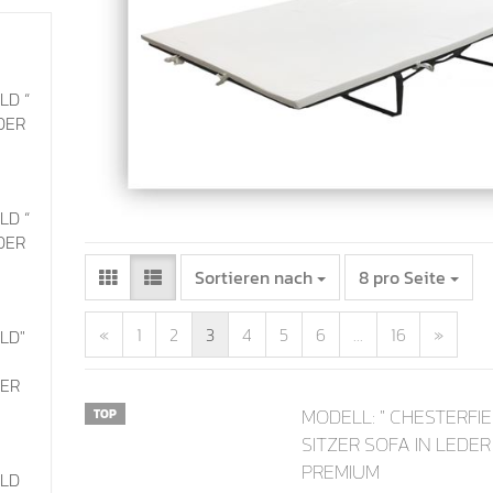
LD “
EDER
LD “
EDER
Sortieren nach
8 pro Seite
«
1
2
3
4
5
6
...
16
»
LD"
DER
MODELL: " CHESTERFIEL
TOP
SITZER SOFA IN LEDE
PREMIUM
ELD