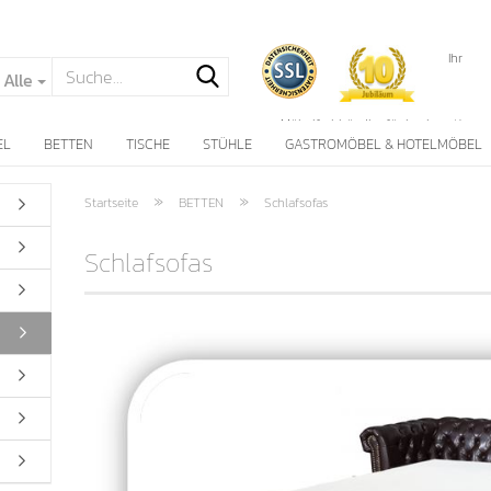
Ihr
Alle
Möbelfachhändler für hochwertige
Wohnlandschaften
EL
BETTEN
TISCHE
STÜHLE
GASTROMÖBEL & HOTELMÖBEL
seit über 10 Jahren !
»
»
Startseite
BETTEN
Schlafsofas
Schlafsofas
Konto erstellen
Passwort vergessen