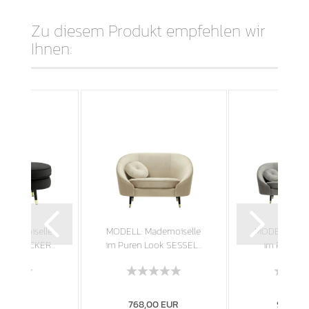
Zu diesem Produkt empfehlen wir
Ihnen:
Mademoiselle
MODELL: Mademoiselle
MODELL: Mad
ook HOCKER...
im Puren Look SESSEL...
im Puren L
SITZER
,00 EUR
768,00 EUR
962,00